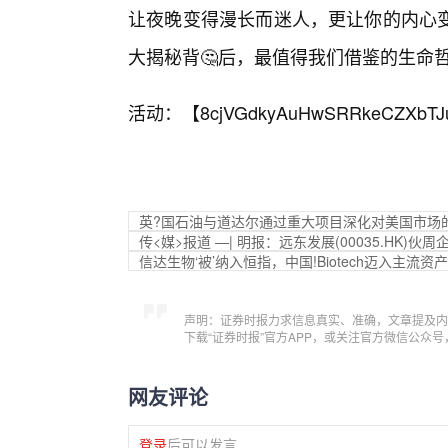
让夜晚变得漫长而迷人，更让你的内心
大揭秘背🤔后，最值得我们借鉴的生命
活动：【
8cjVGdkyAuHwSRRkeCZXbTJ
英?国石油与道达尔通过重大项目深化对美国市场
传<媒>报道 —| 明报：远东发展(00035.HK
信达生物‘被’纳入恒指，中国!Biotech迈入主流
声明：证券时报力求信息真实、准确，文章提及内
下载“证券时报”官方APP，或关注官方微信公众
网友评论
登录
后可以发言