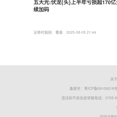
五大光:伏龙{头}上半年亏损超170
续加码
证券时报网
曹晨
2025-08-05 21:44
关
备案号：
粤ICP备09109218
违法和不良信息举报电话：0755-83
深圳证券