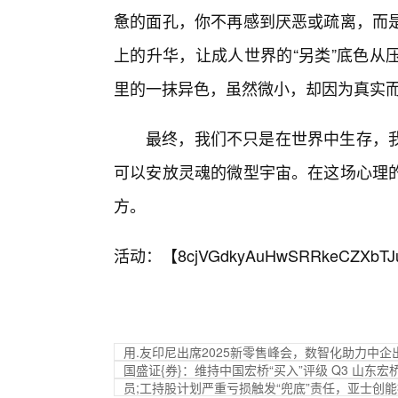
惫的面孔，你不再感到厌恶或疏离，而
上的升华，让成人世界的“另类”底色从
里的一抹异色，虽然微小，却因为真实
最终，我们不只是在世界中生存，
可以安放灵魂的微型宇宙。在这场心理
方。
活动：【
8cjVGdkyAuHwSRRkeCZXbTJ
用.友印尼出席2025新零售峰会，数智化助力中企
国盛证{券}：维持中国宏桥“买入”评级 Q3 山东
员;工持股计划严重亏损触发“兜底”责任，亚士创