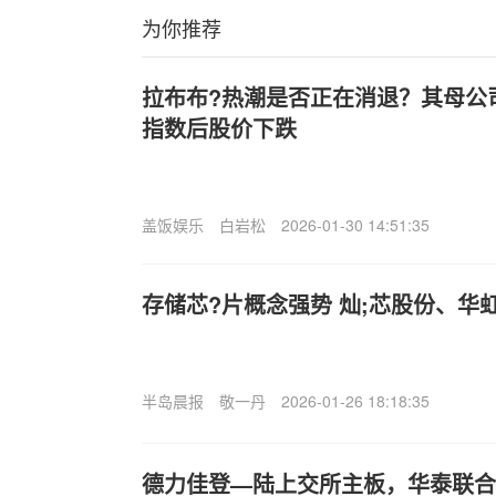
为你推荐
拉布布?热潮是否正在消退？其母公
指数后股价下跌
盖饭娱乐
白岩松
2026-01-30 14:51:35
存储芯?片概念强势 灿;芯股份、华
半岛晨报
敬一丹
2026-01-26 18:18:35
德力佳登—陆上交所主板，华泰联合