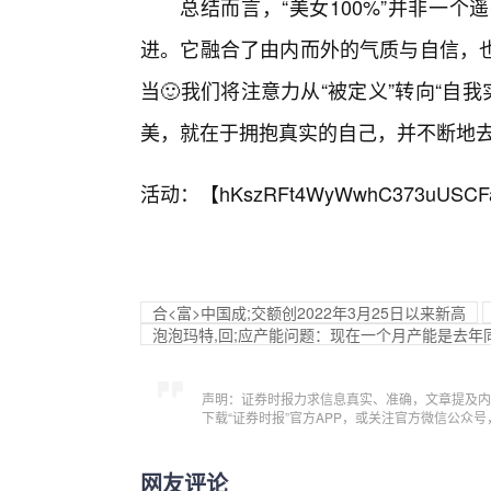
总结而言，“美女100%”并非一
进。它融合了由内而外的气质与自信，
当🙂我们将注意力从“被定义”转向“自我
美，就在于拥抱真实的自己，并不断地
活动：【
hKszRFt4WyWwhC373uUSCF
合<富>中国成;交额创2022年3月25日以来新高
泡泡玛特,回;应产能问题：现在一个月产能是去年
声明：证券时报力求信息真实、准确，文章提及内
下载“证券时报”官方APP，或关注官方微信公众
网友评论