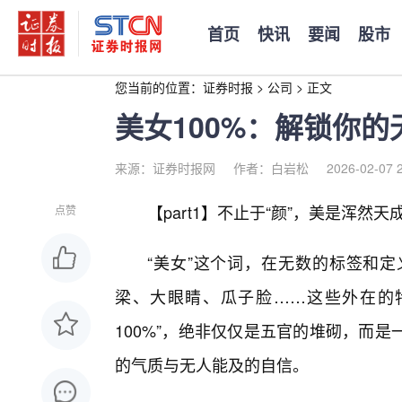
首页
快讯
要闻
股市
您当前的位置：
证券时报
>
公司
>
正文
美女100%：解锁你
来源：证券时报网
作者：白岩松
2026-02-07 
【part1】不止于“颜”，美是浑然
点赞
“美女”这个词，在无数的标签和
梁、大眼睛、瓜子脸……这些外在的
100%”，绝非仅仅是五官的堆砌，而
的气质与无人能及的自信。